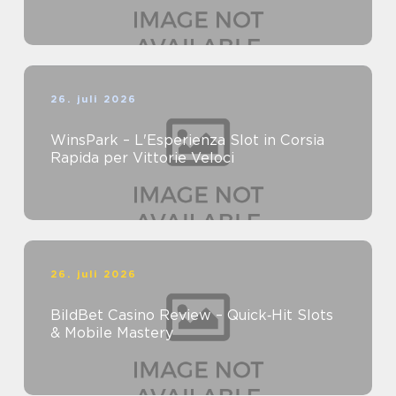
26. juli 2026
WinsPark – L'Esperienza Slot in Corsia
Rapida per Vittorie Veloci
26. juli 2026
BildBet Casino Review – Quick‑Hit Slots
& Mobile Mastery