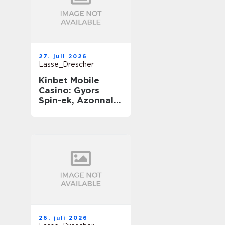
27. juli 2026
Lasse_Drescher
Kinbet Mobile
Casino: Gyors
Spin-ek, Azonnali
Nyereségek és
Végtelen Játék
útközben
26. juli 2026