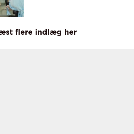
læst flere indlæg her