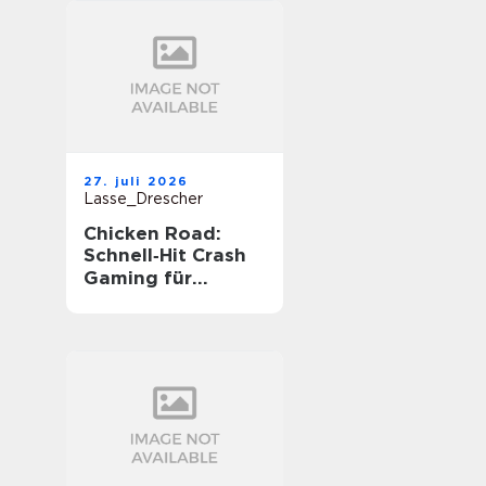
27. juli 2026
Lasse_Drescher
Chicken Road:
Schnell‑Hit Crash
Gaming für
unterwegs‑Spannu
ng