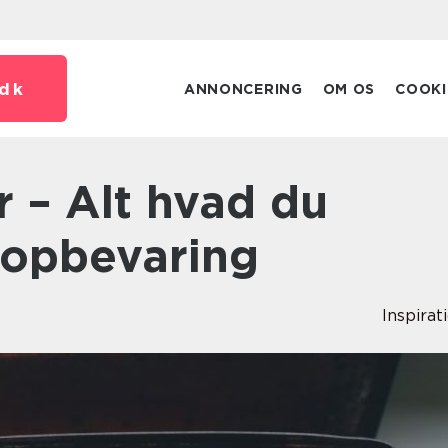
dk
ANNONCERING
OM OS
COOKI
 opbevaring
Inspirat