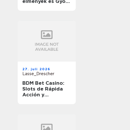
élmények és Gyors
Nyeremények
útközben
27. juli 2026
Lasse_Drescher
BDM Bet Casino:
Slots de Rápida
Acción y
Ganancias
Rápidas en
Movimiento