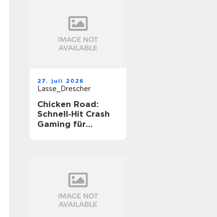
27. juli 2026
Lasse_Drescher
Chicken Road:
Schnell‑Hit Crash
Gaming für
unterwegs‑Spannu
ng