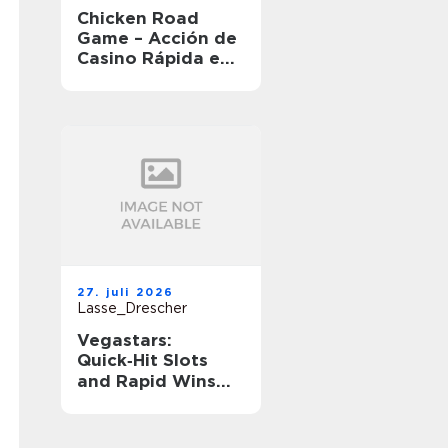
Chicken Road
Game – Acción de
Casino Rápida en
Movimiento
27. juli 2026
Lasse_Drescher
Vegastars:
Quick‑Hit Slots
and Rapid Wins
for Short‑Session
Players