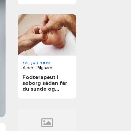
professionel
støtte
30. juli 2026
Albert Pilgaard
Fodterapeut i
søborg sådan får
du sunde og
smertefri fødder