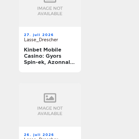
27. juli 2026
Lasse_Drescher
Kinbet Mobile
Casino: Gyors
Spin-ek, Azonnali
Nyereségek és
Végtelen Játék
útközben
26. juli 2026