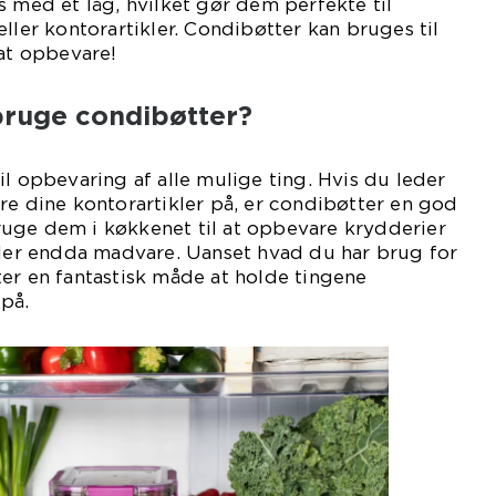
s med et låg, hvilket gør dem perfekte til
ller kontorartikler. Condibøtter kan bruges til
 at opbevare!
bruge condibøtter?
il opbevaring af alle mulige ting. Hvis du leder
re dine kontorartikler på, er condibøtter en god
uge dem i køkkenet til at opbevare krydderier
ller endda madvare. Uanset hvad du har brug for
er en fantastisk måde at holde tingene
 på.