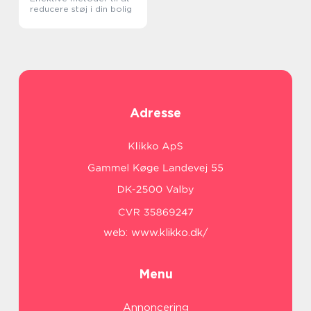
reducere støj i din bolig
Adresse
web:
www.klikko.dk/
Menu
Annoncering