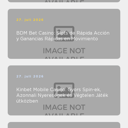
27. juli 2026
BDM Bet Casino: Slots de Rápida Acción
y Ganancias Rápidas en Movimiento
27. juli 2026
Kinbet Mobile Casino: Gyors Spin-ek,
Azonnali Nyereségek és Végtelen Játék
útközben