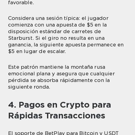
favorable.
Considera una sesión típica: el jugador
comienza con una apuesta de $5 en la
disposición estándar de carretes de
Starburst. Si el giro no resulta en una
ganancia, la siguiente apuesta permanece en
$5 en lugar de escalar.
Este patrón mantiene la montaña rusa
emocional plana y asegura que cualquier
pérdida se absorba rápidamente con la
siguiente ronda.
4. Pagos en Crypto para
Rápidas Transacciones
El soporte de BetPlay para Bitcoin y USDT