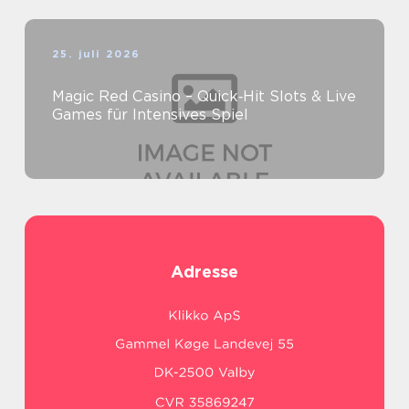
25. juli 2026
Magic Red Casino – Quick‑Hit Slots & Live
Games für Intensives Spiel
Adresse