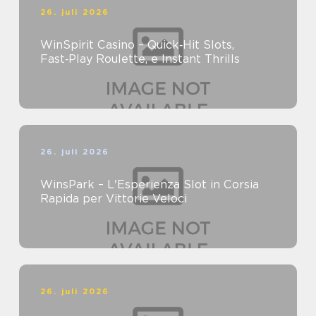
26. juli 2026
WinSpirit Casino – Quick‑Hit Slots,
Fast‑Play Roulette, e Instant Thrills
26. juli 2026
WinsPark – L'Esperienza Slot in Corsia
Rapida per Vittorie Veloci
26. juli 2026