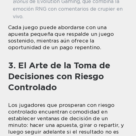
Bonus
de Evolution Gaming, que combina la
emoción RNG con comentarios de crupier en
vivo.
Cada juego puede abordarse con una
apuesta pequeña que respalde un juego
sostenido, mientras aún ofrece la
oportunidad de un pago repentino.
3. El Arte de la Toma de
Decisiones con Riesgo
Controlado
Los jugadores que prosperan con riesgo
controlado encuentran comodidad en
establecer ventanas de decisión de un
minuto: hacer una apuesta, girar o repartir, y
luego seguir adelante si el resultado no es