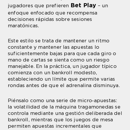
Bet Play
jugadores que prefieren
– un
enfoque enfocado que recompensa
decisiones rápidas sobre sesiones
maratónicas.
Este estilo se trata de mantener un ritmo
constante y mantener las apuestas lo
suficientemente bajas para que cada giro o
mano de cartas se sienta como un riesgo
manejable. En la práctica, un jugador típico
comienza con un bankroll modesto,
estableciendo un límite que permite varias
rondas antes de que el adrenalina disminuya.
Piénsalo como una serie de micro‑apuestas:
la volatilidad de la máquina tragamonedas se
controla mediante una gestión deliberada del
bankroll, mientras que los juegos de mesa
permiten apuestas incrementales que