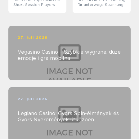
Short‑Session Players
für unterwegs‑Spannung
27. juli 2026
Vegasino Casino – Szybkie wygrane, duże
emocje i gra mobilna
27. juli 2026
Legiano Casino: Gyors Spin-élmények és
Gyors Nyeremények útközben