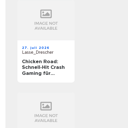
27. juli 2026
Lasse_Drescher
Chicken Road:
Schnell‑Hit Crash
Gaming für
unterwegs‑Spannu
ng