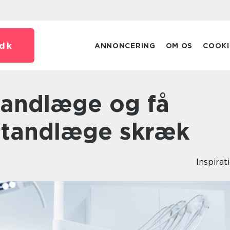
dk
ANNONCERING
OM OS
COOKI
n tandlæge skræk
Inspirat