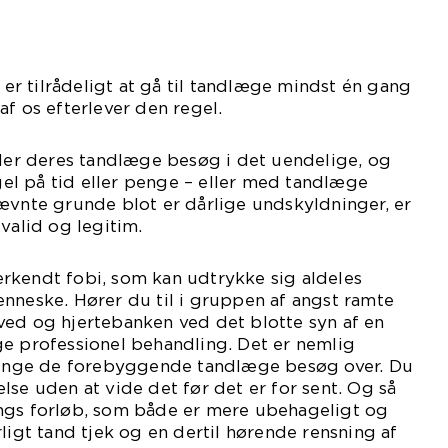
t er tilrådeligt at gå til tandlæge mindst én gang
af os efterlever den regel.
r deres tandlæge besøg i det uendelige, og
l på tid eller penge – eller med tandlæge
ævnte grunde blot er dårlige undskyldninger, er
valid og legitim.
rkendt fobi, som kan udtrykke sig aldeles
nneske. Hører du til i gruppen af angst ramte
ved og hjertebanken ved det blotte syn af en
ge professionel behandling. Det er nemlig
pringe de forebyggende tandlæge besøg over. Du
lse uden at vide det før det er for sent. Og så
ngs forløb, som både er mere ubehageligt og
ligt tand tjek og en dertil hørende rensning af