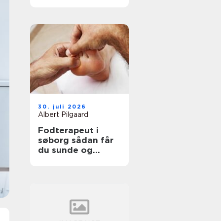
professionel
støtte
30. juli 2026
Albert Pilgaard
Fodterapeut i
søborg sådan får
du sunde og
smertefri fødder