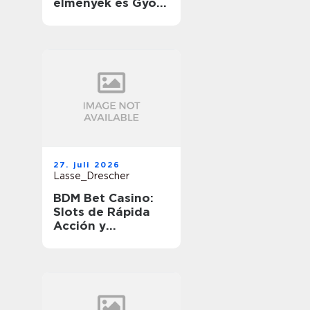
élmények és Gyors
Nyeremények
útközben
27. juli 2026
Lasse_Drescher
BDM Bet Casino:
Slots de Rápida
Acción y
Ganancias
Rápidas en
Movimiento