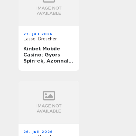
27. juli 2026
Lasse_Drescher
Kinbet Mobile
Casino: Gyors
Spin-ek, Azonnali
Nyereségek és
Végtelen Játék
útközben
26. juli 2026