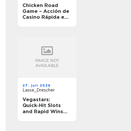
Chicken Road
Game – Acción de
Casino Rápida en
Movimiento
27. juli 2026
Lasse_Drescher
Vegastars:
Quick‑Hit Slots
and Rapid Wins
for Short‑Session
Players