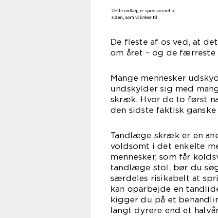
De fleste af os ved, at de
om året – og de færreste 
Mange mennesker udskyde
undskylder sig med mange
skræk. Hvor de to først n
den sidste faktisk ganske 
Tandlæge skræk er en ane
voldsomt i det enkelte me
mennesker, som får kolds
tandlæge stol, bør du sø
særdeles risikabelt at s
kan oparbejde en tandlide
kigger du på et behandli
langt dyrere end et halvår