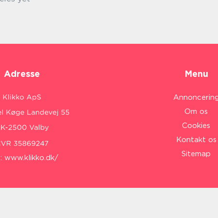
Adresse
Menu
Annoncerin
Om os
Cookies
Kontakt os
Sitemap
:
www.klikko.dk/