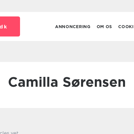
dk
ANNONCERING
OM OS
COOKI
Camilla Sørensen
cles yet