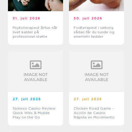
31. juli 2026
30. juli 2026
Psykoterapeut århus når
Fodterapeut i søborg
livet kalder på
sådan får du sunde og
professionel støtte
smertefri fødder
27. juli 2026
27. juli 2026
Slotexo Casino Review:
Chicken Road Game –
Quick Wins & Mobile
Acción de Casino
Play on the Go
Rápida en Movimiento