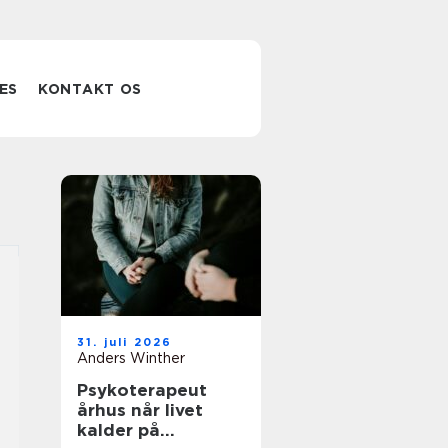
ES
KONTAKT OS
31. juli 2026
Anders Winther
Psykoterapeut
århus når livet
kalder på