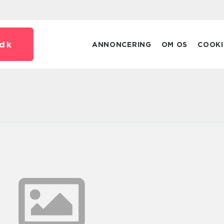
dk
ANNONCERING
OM OS
COOKI