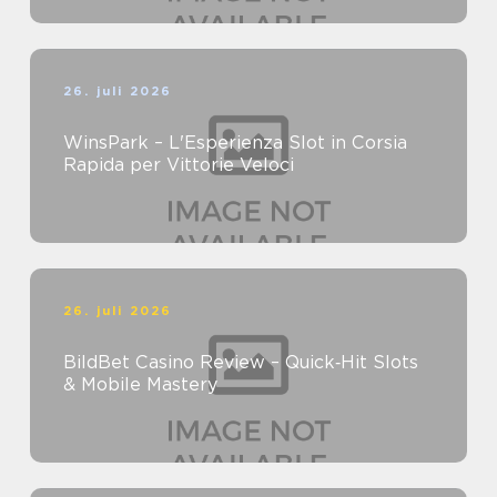
26. juli 2026
WinsPark – L'Esperienza Slot in Corsia
Rapida per Vittorie Veloci
26. juli 2026
BildBet Casino Review – Quick‑Hit Slots
& Mobile Mastery