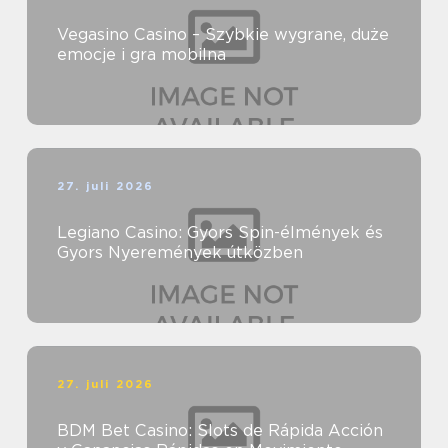
Vegasino Casino – Szybkie wygrane, duże
emocje i gra mobilna
27. juli 2026
Legiano Casino: Gyors Spin-élmények és
Gyors Nyeremények útközben
27. juli 2026
BDM Bet Casino: Slots de Rápida Acción