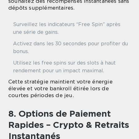
souhaitez des récompenses instantanées sans
dépôts supplémentaires.
Surveillez les indicateurs “Free Spin” après
une série de gains.
Activez dans les 30 secondes pour profiter du
bonus.
Utilisez les free spins sur des slots à haut
rendement pour un impact maximal.
Cette stratégie maintient votre énergie
élevée et votre bankroll étirée lors de
courtes périodes de jeu.
8. Options de Paiement
Rapides – Crypto & Retraits
Instantanés