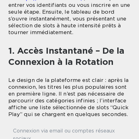
entrer vos identifiants ou vous inscrire en une
seule étape. Ensuite, le tableau de bord
s’ouvre instantanément, vous présentant une
sélection de slots à haute intensité prêts à
tourner immédiatement.
1. Accès Instantané – De la
Connexion à la Rotation
Le design de la plateforme est clair : après la
connexion, les titres les plus populaires sont
en première ligne. Il n’est pas nécessaire de
parcourir des catégories infinies ; l’interface
affiche une liste sélectionnée de slots “Quick
Play” qui se chargent en quelques secondes.
Connexion via email ou comptes réseaux
sociaux.