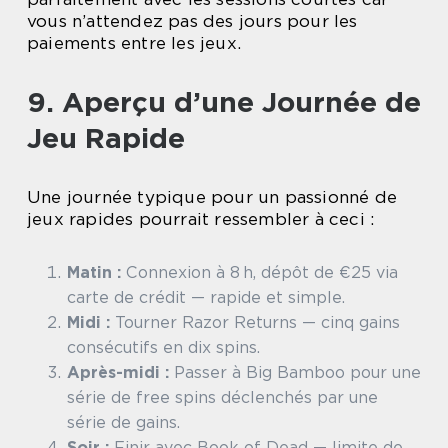
vous n’attendez pas des jours pour les
paiements entre les jeux.
9. Aperçu d’une Journée de
Jeu Rapide
Une journée typique pour un passionné de
jeux rapides pourrait ressembler à ceci :
Matin :
Connexion à 8 h, dépôt de €25 via
carte de crédit — rapide et simple.
Midi :
Tourner Razor Returns — cinq gains
consécutifs en dix spins.
Après-midi :
Passer à Big Bamboo pour une
série de free spins déclenchés par une
série de gains.
Soir :
Finir avec Book of Dead — limite de