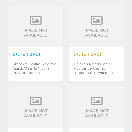
27. juli 2026
27. juli 2026
Slotexo Casino Review:
Chicken Road Game –
Quick Wins & Mobile
Acción de Casino
Play on the Go
Rápida en Movimiento