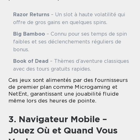
Razor Returns
– Un slot à haute volatilité qui
offre de gros gains en quelques spins.
Big Bamboo
– Connu pour ses temps de spin
faibles et ses déclenchements réguliers de
bonus.
Book of Dead
– Thèmes d’aventure classiques
avec des tours gratuits rapides.
Ces jeux sont alimentés par des fournisseurs
de premier plan comme Microgaming et
NetEnt, garantissant une jouabilité fluide
même lors des heures de pointe.
3. Navigateur Mobile –
Jouez Où et Quand Vous