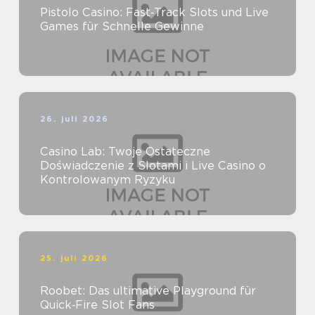
Pistolo Casino: Fast‑Track Slots und Live
Games für Schnelle Gewinne
26. juli 2026
Casino Lab: Twoje Ostateczne
Doświadczenie z Slotami i Live Casino o
Kontrolowanym Ryzyku
25. juli 2026
Roobet: Das ultimative Playground für
Quick‑Fire Slot Fans