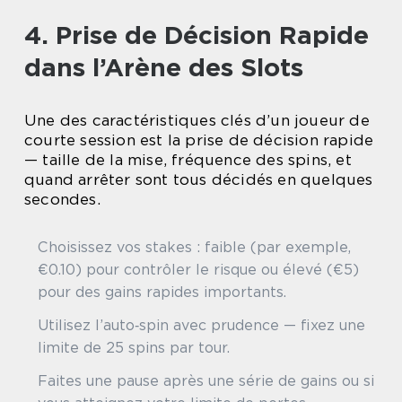
4. Prise de Décision Rapide
dans l’Arène des Slots
Une des caractéristiques clés d’un joueur de
courte session est la prise de décision rapide
— taille de la mise, fréquence des spins, et
quand arrêter sont tous décidés en quelques
secondes.
Choisissez vos stakes : faible (par exemple,
€0.10) pour contrôler le risque ou élevé (€5)
pour des gains rapides importants.
Utilisez l’auto‑spin avec prudence — fixez une
limite de 25 spins par tour.
Faites une pause après une série de gains ou si