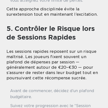
vous atteignez votre limite de pertes.
Cette approche disciplinée évite la
surextension tout en maintenant l’excitation.
5. Contrôler le Risque lors
de Sessions Rapides
Les sessions rapides reposent sur un risque
maîtrisé. Les joueurs fixent souvent un
plafond de dépenses par session —
généralement autour de €20–€30 — pour
s’assurer de rester dans leur budget tout en
poursuivant cette récompense sucrée.
Avant de commencer, décidez d’un plafond
budgétaire.
Suivez votre progression avec le “Session