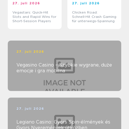
27. juli 2026
27. juli 2026
Vegastars: Quick‑Hit
Chicken Road:
Slots and Rapid Wins for
Schnell‑Hit Crash Gaming
Short‑Session Players
für unterwegs‑Spannung
27. juli 2026
Vegasino Casino – Szybkie wygrane, duże
emocje i gra mobilna
27. juli 2026
Legiano Casino: Gyors Spin-élmények és
Gyors Nyeremények útközben