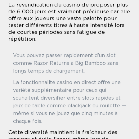
La revendication du casino de proposer plus
de 6 000 jeux est vraiment précieuse car elle
offre aux joueurs une vaste palette pour
tester différents titres à haute intensité lors
de courtes périodes sans fatigue de
répétition.
Vous pouvez passer rapidement d’un slot
comme Razor Returns à Big Bamboo sans
longs temps de chargement.
La fonctionnalité casino en direct offre une
variété supplémentaire pour ceux qui
souhaitent diversifier entre slots rapides et
jeux de table comme blackjack ou roulette —
même si vous ne jouez que cinq minutes à
chaque fois.
Cette diversité maintient la fraîcheur des