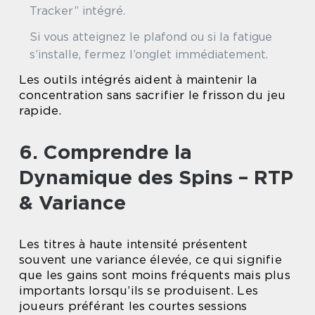
Tracker” intégré.
Si vous atteignez le plafond ou si la fatigue
s’installe, fermez l’onglet immédiatement.
Les outils intégrés aident à maintenir la
concentration sans sacrifier le frisson du jeu
rapide.
6. Comprendre la
Dynamique des Spins – RTP
& Variance
Les titres à haute intensité présentent
souvent une variance élevée, ce qui signifie
que les gains sont moins fréquents mais plus
importants lorsqu’ils se produisent. Les
joueurs préférant les courtes sessions