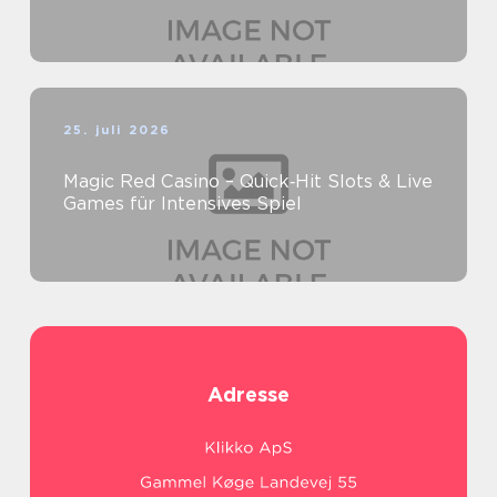
25. juli 2026
Magic Red Casino – Quick‑Hit Slots & Live
Games für Intensives Spiel
Adresse