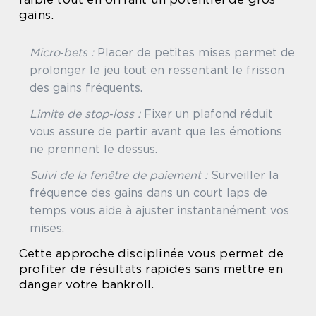
gains.
Micro‑bets :
Placer de petites mises permet de
prolonger le jeu tout en ressentant le frisson
des gains fréquents.
Limite de stop‑loss :
Fixer un plafond réduit
vous assure de partir avant que les émotions
ne prennent le dessus.
Suivi de la fenêtre de paiement :
Surveiller la
fréquence des gains dans un court laps de
temps vous aide à ajuster instantanément vos
mises.
Cette approche disciplinée vous permet de
profiter de résultats rapides sans mettre en
danger votre bankroll.