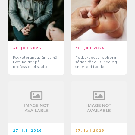
31. juli 2026
30. juli 2026
Psykoterapeut århus når
Fodterapeut i søborg
livet kalder på
sådan får du sunde og
professionel støtte
smertefri fødder
27. juli 2026
27. juli 2026