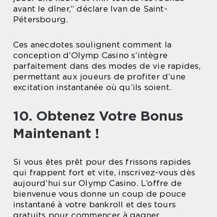
avant le dîner,” déclare Ivan de Saint-
Pétersbourg.
Ces anecdotes soulignent comment la
conception d’Olymp Casino s’intègre
parfaitement dans des modes de vie rapides,
permettant aux joueurs de profiter d’une
excitation instantanée où qu’ils soient.
10. Obtenez Votre Bonus
Maintenant !
Si vous êtes prêt pour des frissons rapides
qui frappent fort et vite, inscrivez-vous dès
aujourd’hui sur Olymp Casino. L’offre de
bienvenue vous donne un coup de pouce
instantané à votre bankroll et des tours
gratuits pour commencer à gagner