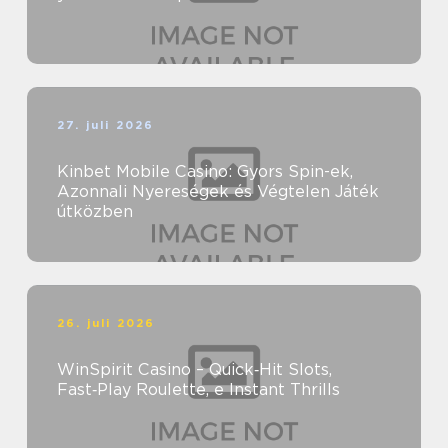
27. juli 2026
Kinbet Mobile Casino: Gyors Spin-ek,
Azonnali Nyereségek és Végtelen Játék
útközben
26. juli 2026
WinSpirit Casino – Quick‑Hit Slots,
Fast‑Play Roulette, e Instant Thrills