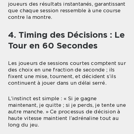
joueurs des résultats instantanés, garantissant
que chaque session ressemble à une course
contre la montre.
4. Timing des Décisions : Le
Tour en 60 Secondes
Les joueurs de sessions courtes comptent sur
des choix en une fraction de seconde ; ils
fixent une mise, tournent, et décident s’ils
continuent à jouer dans un délai serré.
L’instinct est simple : « Si je gagne
maintenant, je quitte ; si je perds, je tente une
autre manche. » Ce processus de décision à
haute vitesse maintient l’adrénaline tout au
long du jeu.