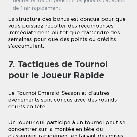
heures et récompensent les joueurs capables
de finir rapidement.
La structure des bonus est conçue pour que
vous puissiez récolter des récompenses
immédiatement plutôt que d’attendre des
semaines pour que des points ou crédits
s’accumulent.
7. Tactiques de Tournoi
pour le Joueur Rapide
Le Tournoi Emerald Season et d’autres
événements sont conçus avec des rounds
courts en tête.
Un joueur qui participe à un tournoi peut se
concentrer sur la montée en tête du
classement rapidement en faisant des mises