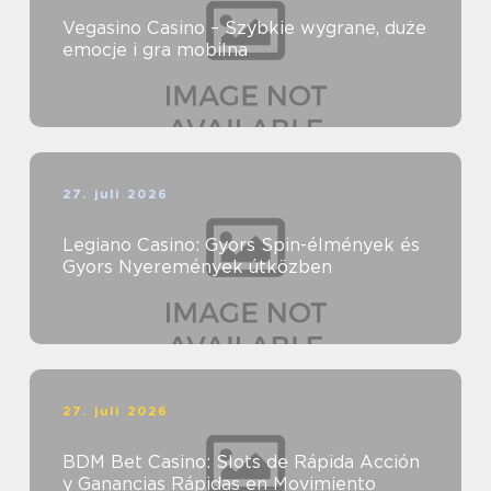
Vegasino Casino – Szybkie wygrane, duże
emocje i gra mobilna
27. juli 2026
Legiano Casino: Gyors Spin-élmények és
Gyors Nyeremények útközben
27. juli 2026
BDM Bet Casino: Slots de Rápida Acción
y Ganancias Rápidas en Movimiento