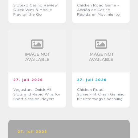
Slotexo Casino Review:
Chicken Road Game –
Quick Wins & Mobile
Acción de Casino
Play on the Go
Rápida en Movimiento
27. juli 2026
27. juli 2026
Vegastars: Quick‑Hit
Chicken Road:
Slots and Rapid Wins for
Schnell‑Hit Crash Gaming
Short‑Session Players
für unterwegs‑Spannung
27. juli 2026