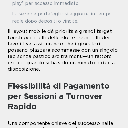
play” per accesso immediato.
La sezione portafoglio si aggiorna in tempo
reale dopo depositi o vincite.
Il layout mobile dà priorità a grandi target
touch per i rulli delle slot e i controlli dei
tavoli live, assicurando che i giocatori
possano piazzare scommesse con un singolo
tap senza pasticciare tra menu—un fattore
critico quando si ha solo un minuto o due a
disposizione.
Flessibilità di Pagamento
per Sessioni a Turnover
Rapido
Una componente chiave del successo nelle