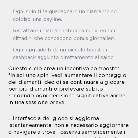
Ogni spin ti fa guadagnare un diamante se
colpisci una payline.
Riscattare i diamanti sblocca nuovi edifici
cittadini che concedono bonus giornalieri.
Ogni upgrade ti dà un piccolo boost di
cashback aggiunto direttamente al saldo.
Questo ciclo crea un incentivo composto:
finisci uno spin, vedi aumentare il conteggio
dei diamanti, decidi se continuare a giocare
per più diamanti o prelevare subito—
rendendo ogni decisione significativa anche
in una sessione breve.
L’interfaccia del gioco si aggiorna
istantaneamente; non è necessario aggiornare
o navigare altrove—osserva semplicemente il