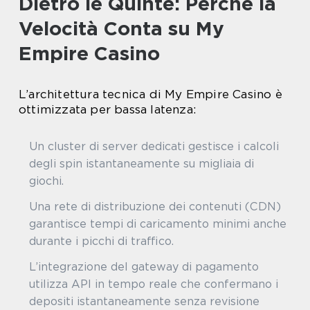
Dietro le Quinte: Perché la
Velocità Conta su My
Empire Casino
L’architettura tecnica di My Empire Casino è
ottimizzata per bassa latenza:
Un cluster di server dedicati gestisce i calcoli
degli spin istantaneamente su migliaia di
giochi.
Una rete di distribuzione dei contenuti (CDN)
garantisce tempi di caricamento minimi anche
durante i picchi di traffico.
L’integrazione del gateway di pagamento
utilizza API in tempo reale che confermano i
depositi istantaneamente senza revisione