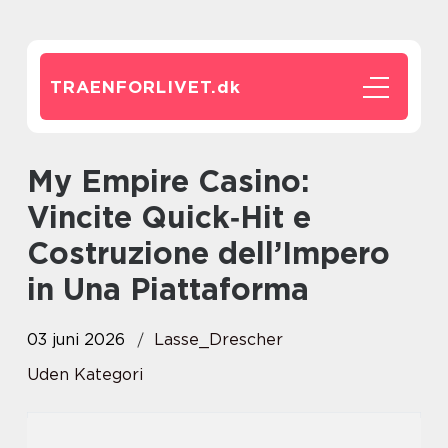
TRAENFORLIVET.
dk
My Empire Casino:
Vincite Quick‑Hit e
Costruzione dell’Impero
in Una Piattaforma
03 juni 2026
Lasse_Drescher
Uden Kategori