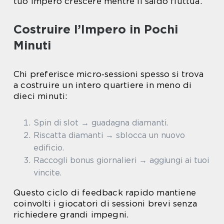
tuo impero crescere mentre il saldo fluttua.
Costruire l’Impero in Pochi
Minuti
Chi preferisce micro‑sessioni spesso si trova
a costruire un intero quartiere in meno di
dieci minuti:
Spin di slot → guadagna diamanti.
Riscatta diamanti → sblocca un nuovo
edificio.
Raccogli bonus giornalieri → aggiungi ai tuoi
vincite.
Questo ciclo di feedback rapido mantiene
coinvolti i giocatori di sessioni brevi senza
richiedere grandi impegni.