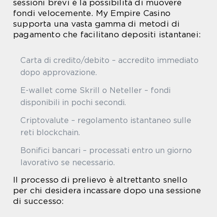
sessioni brevi è la possibilità di muovere
fondi velocemente. My Empire Casino
supporta una vasta gamma di metodi di
pagamento che facilitano depositi istantanei:
Carta di credito/debito – accredito immediato
dopo approvazione.
E-wallet come Skrill o Neteller – fondi
disponibili in pochi secondi.
Criptovalute – regolamento istantaneo sulle
reti blockchain.
Bonifici bancari – processati entro un giorno
lavorativo se necessario.
Il processo di prelievo è altrettanto snello
per chi desidera incassare dopo una sessione
di successo: