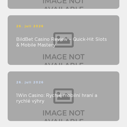
26. juli 2026
BildBet Casino Review – Quick‑Hit Slots
& Mobile Mastery
26. juli 2026
1Win Casino: Rychlé mobilní hraní a
rychlé výhry