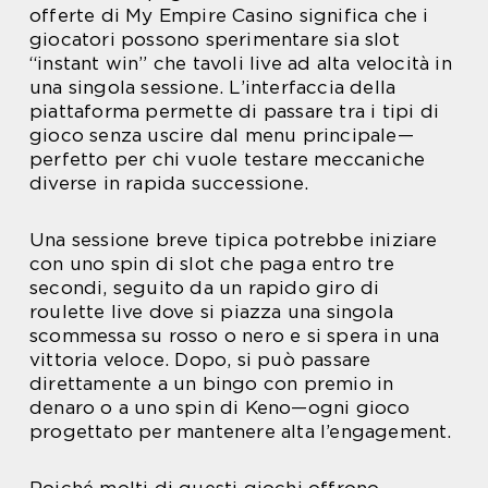
offerte di My Empire Casino significa che i
giocatori possono sperimentare sia slot
“instant win” che tavoli live ad alta velocità in
una singola sessione. L’interfaccia della
piattaforma permette di passare tra i tipi di
gioco senza uscire dal menu principale—
perfetto per chi vuole testare meccaniche
diverse in rapida successione.
Una sessione breve tipica potrebbe iniziare
con uno spin di slot che paga entro tre
secondi, seguito da un rapido giro di
roulette live dove si piazza una singola
scommessa su rosso o nero e si spera in una
vittoria veloce. Dopo, si può passare
direttamente a un bingo con premio in
denaro o a uno spin di Keno—ogni gioco
progettato per mantenere alta l’engagement.