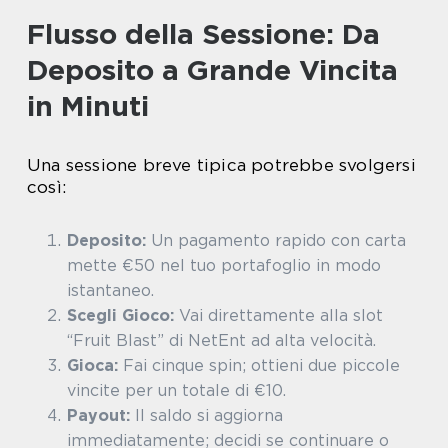
Flusso della Sessione: Da
Deposito a Grande Vincita
in Minuti
Una sessione breve tipica potrebbe svolgersi
così:
Deposito:
Un pagamento rapido con carta
mette €50 nel tuo portafoglio in modo
istantaneo.
Scegli Gioco:
Vai direttamente alla slot
“Fruit Blast” di NetEnt ad alta velocità.
Gioca:
Fai cinque spin; ottieni due piccole
vincite per un totale di €10.
Payout:
Il saldo si aggiorna
immediatamente; decidi se continuare o