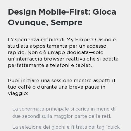
Design Mobile-First: Gioca
Ovunque, Sempre
L’esperienza mobile di My Empire Casino è
studiata appositamente per un accesso
rapido. Non c’è un’app dedicata—solo
un’interfaccia browser reattiva che si adatta
perfettamente a telefoni e tablet.
Puoi iniziare una sessione mentre aspetti il
tuo caffè o durante una breve pausa in
viaggio:
La schermata principale si carica in meno di
due secondi sulla maggior parte delle reti.
La selezione dei giochi è filtrata dai tag “quick