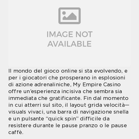
Il mondo del gioco online si sta evolvendo, e
per i giocatori che prosperano in esplosioni
di azione adrenaliniche, My Empire Casino
offre un’esperienza incisiva che sembra sia
immediata che gratificante. Fin dal momento
in cui atterri sul sito, il layout grida velocità—
visuals vivaci, una barra di navigazione snella
e un pulsante “quick spin” difficile da
resistere durante le pause pranzo o le pause
caffè.