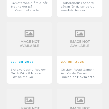
Psykoterapeut århus når
Fodterapeut i søborg
livet kalder på
sådan får du sunde og
professionel støtte
smertefri fødder
27. juli 2026
27. juli 2026
Slotexo Casino Review:
Chicken Road Game –
Quick Wins & Mobile
Acción de Casino
Play on the Go
Rápida en Movimiento