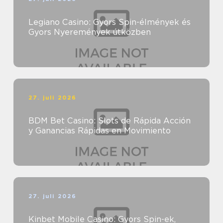
Legiano Casino: Gyors Spin-élmények és
Gyors Nyeremények útközben
27. juli 2026
BDM Bet Casino: Slots de Rápida Acción
y Ganancias Rápidas en Movimiento
27. juli 2026
Kinbet Mobile Casino: Gyors Spin-ek,