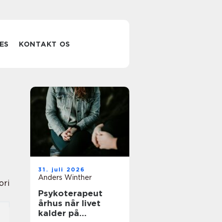
ES
KONTAKT OS
31. juli 2026
Anders Winther
ori
Psykoterapeut
århus når livet
kalder på