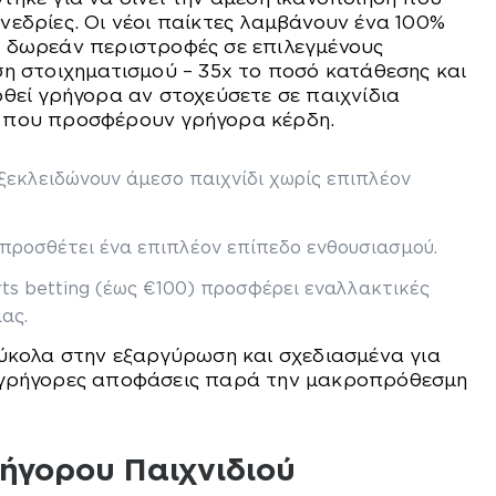
εδρίες. Οι νέοι παίκτες λαμβάνουν ένα 100%
 δωρεάν περιστροφές σε επιλεγμένους
η στοιχηματισμού – 35x το ποσό κατάθεσης και
θεί γρήγορα αν στοχεύσετε σε παιχνίδια
 που προσφέρουν γρήγορα κέρδη.
ξεκλειδώνουν άμεσο παιχνίδι χωρίς επιπλέον
 προσθέτει ένα επιπλέον επίπεδο ενθουσιασμού.
ts betting (έως €100) προσφέρει εναλλακτικές
ας.
εύκολα στην εξαργύρωση και σχεδιασμένα για
 γρήγορες αποφάσεις παρά την μακροπρόθεσμη
ήγορου Παιχνιδιού