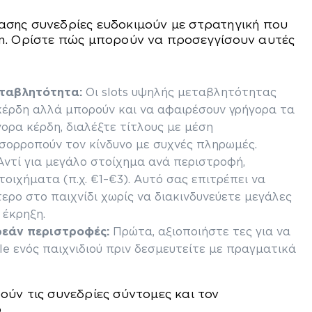
τασης συνεδρίες ευδοκιμούν με στρατηγική που
pin. Ορίστε πώς μπορούν να προσεγγίσουν αυτές
εταβλητότητα:
Οι slots υψηλής μεταβλητότητας
έρδη αλλά μπορούν και να αφαιρέσουν γρήγορα τα
γορα κέρδη, διαλέξτε τίτλους με μέση
σορροπούν τον κίνδυνο με συχνές πληρωμές.
ντί για μεγάλο στοίχημα ανά περιστροφή,
οιχήματα (π.χ. €1–€3). Αυτό σας επιτρέπει να
ρο στο παιχνίδι χωρίς να διακινδυνεύετε μεγάλες
 έκρηξη.
εάν περιστροφές:
Πρώτα, αξιοποιήστε τες για να
le ενός παιχνιδιού πριν δεσμευτείτε με πραγματικά
ρούν τις συνεδρίες σύντομες και τον
.