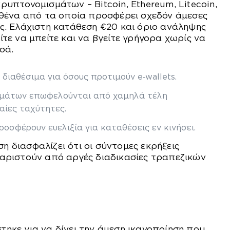
ρυπτονομισμάτων – Bitcoin, Ethereum, Litecoin,
καθένα από τα οποία προσφέρει σχεδόν άμεσες
ς. Ελάχιστη κατάθεση €20 και όριο ανάληψης
ίτε να μπείτε και να βγείτε γρήγορα χωρίς να
σά.
ς διαθέσιμα για όσους προτιμούν e‑wallets.
σμάτων επωφελούνται από χαμηλά τέλη
αίες ταχύτητες.
ροσφέρουν ευελιξία για καταθέσεις εν κινήσει.
 διασφαλίζει ότι οι σύντομες εκρήξεις
καριστούν από αργές διαδικασίες τραπεζικών
ηκε για να δίνει την άμεση ικανοποίηση που