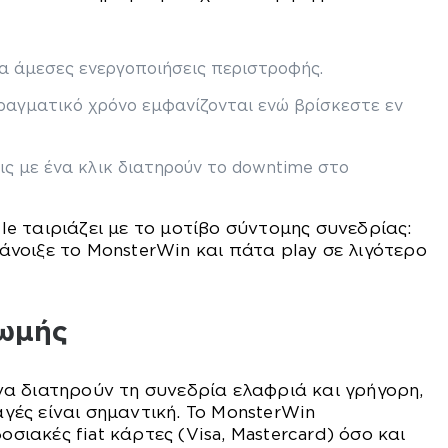
για άμεσες ενεργοποιήσεις περιστροφής.
ραγματικό χρόνο εμφανίζονται ενώ βρίσκεστε εν
ς με ένα κλικ διατηρούν το downtime στο
le ταιριάζει με το μοτίβο σύντομης συνεδρίας:
άνοιξε το MonsterWin και πάτα play σε λιγότερο
ωμής
να διατηρούν τη συνεδρία ελαφριά και γρήγορη,
γές είναι σημαντική. Το MonsterWin
σιακές fiat κάρτες (Visa, Mastercard) όσο και