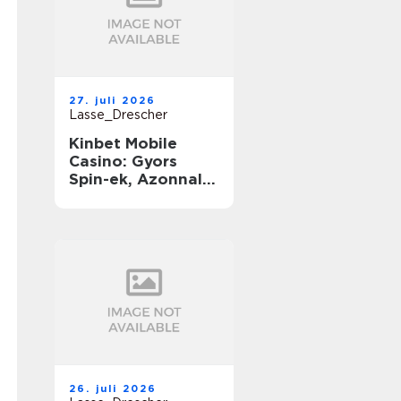
27. juli 2026
Lasse_Drescher
Kinbet Mobile
Casino: Gyors
Spin-ek, Azonnali
Nyereségek és
Végtelen Játék
útközben
26. juli 2026