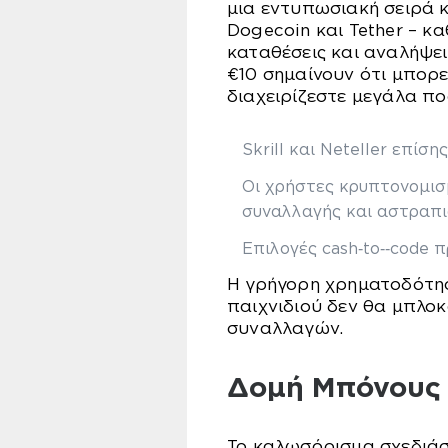
μια εντυπωσιακή σειρά κ
Dogecoin και Tether – 
καταθέσεις και αναλήψει
€10 σημαίνουν ότι μπορε
διαχειρίζεστε μεγάλα πο
Skrill και Neteller επίση
Οι χρήστες κρυπτονομι
συναλλαγής και αστραπι
Επιλογές cash‑to‑‑code π
Η γρήγορη χρηματοδότηση
παιχνιδιού δεν θα μπλο
συναλλαγών.
Δομή Μπόνους
Το καλωσόρισμα σχεδιάστ