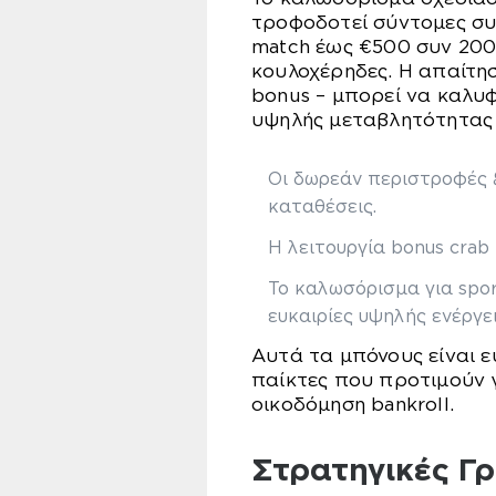
τροφοδοτεί σύντομες συν
match έως €500 συν 200
κουλοχέρηδες. Η απαίτησ
bonus – μπορεί να καλυφ
υψηλής μεταβλητότητας
Οι δωρεάν περιστροφές 
καταθέσεις.
Η λειτουργία bonus crab
Το καλωσόρισμα για spor
ευκαιρίες υψηλής ενέργει
Αυτά τα μπόνους είναι 
παίκτες που προτιμούν
οικοδόμηση bankroll.
Στρατηγικές Γρ