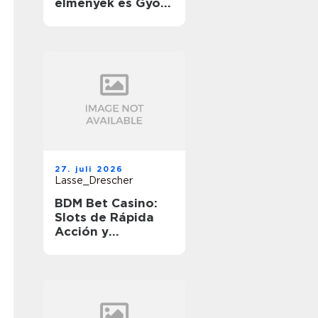
élmények és Gyors
Nyeremények
útközben
27. juli 2026
Lasse_Drescher
BDM Bet Casino:
Slots de Rápida
Acción y
Ganancias
Rápidas en
Movimiento