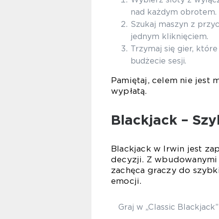
nad każdym obrotem.
Szukaj maszyn z przyci
jednym kliknięciem.
Trzymaj się gier, któ
budżecie sesji.
Pamiętaj, celem nie jest 
wypłatą.
Blackjack – Szy
Blackjack w Irwin jest 
decyzji. Z wbudowanymi t
zachęca graczy do szybki
emocji.
Graj w „Classic Blackjack”