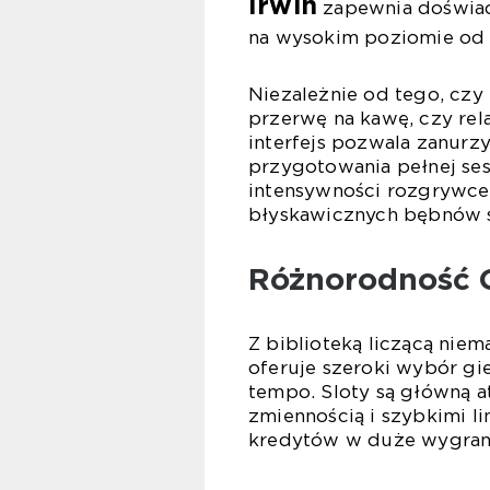
Irwin
zapewnia doświad
na wysokim poziomie od p
Niezależnie od tego, czy
przerwę na kawę, czy rel
interfejs pozwala zanurz
przygotowania pełnej sesj
intensywności rozgrywce
błyskawicznych bębnów s
Różnorodność G
Z biblioteką liczącą niem
oferuje szeroki wybór gi
tempo. Sloty są główną a
zmiennością i szybkimi li
kredytów w duże wygrane