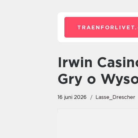
TRAENFORLIVET.
Irwin Casino: Quick‑Hit Slots i
Gry o Wyso
16 juni 2026
Lasse_Drescher