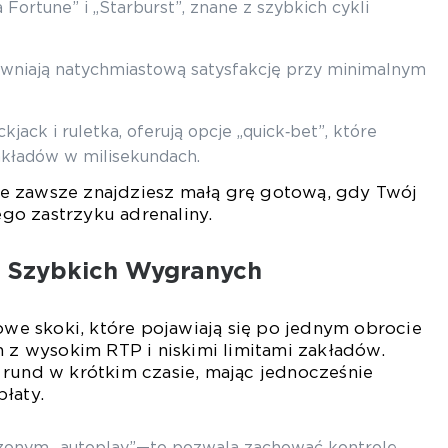
 Fortune” i „Starburst”, znane z szybkich cykli
ewniają natychmiastową satysfakcję przy minimalnym
ckjack i ruletka, oferują opcje „quick‑bet”, które
akładów w milisekundach.
e zawsze znajdziesz małą grę gotową, gdy Twój
go zastrzyku adrenaliny.
 Szybkich Wygranych
nowe skoki, które pojawiają się po jednym obrocie
h z wysokim RTP i niskimi limitami zakładów.
 rund w krótkim czasie, mając jednocześnie
łaty.
czonym „autoplay”—to pozwala zachować kontrolę