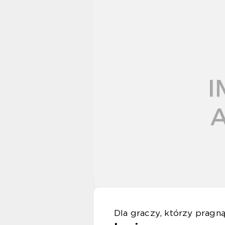
Dla graczy, którzy pragn