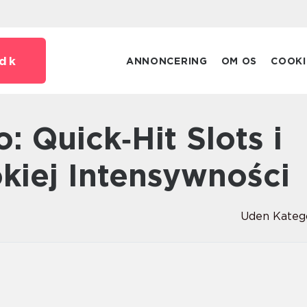
dk
ANNONCERING
OM OS
COOKI
kiej Intensywności
Uden Kateg