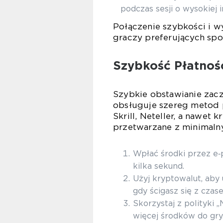
podczas sesji o wysokiej 
Połączenie szybkości i w
graczy preferujących sp
Szybkość Płatnoś
Szybkie obstawianie zacz
obsługuje szereg metod 
Skrill, Neteller, a nawet 
przetwarzane z minimaln
Wpłać środki przez e‑p
kilka sekund.
Użyj kryptowalut, ab
gdy ścigasz się z czas
Skorzystaj z polityki
więcej środków do gry