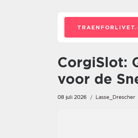
TRAENFORLIVET.
CorgiSlot: Quick‑Fire Gaming
voor de Sne
08 juli 2026
Lasse_Drescher