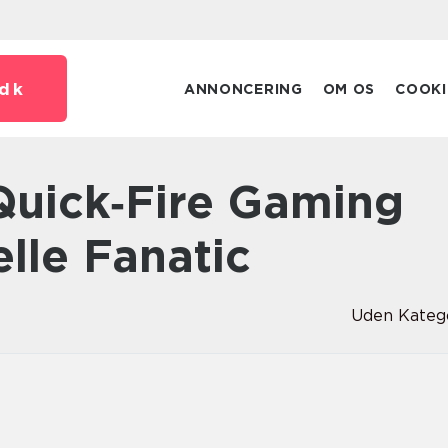
dk
ANNONCERING
OM OS
COOKI
lle Fanatic
Uden Kateg