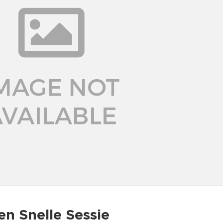
en Snelle Sessie