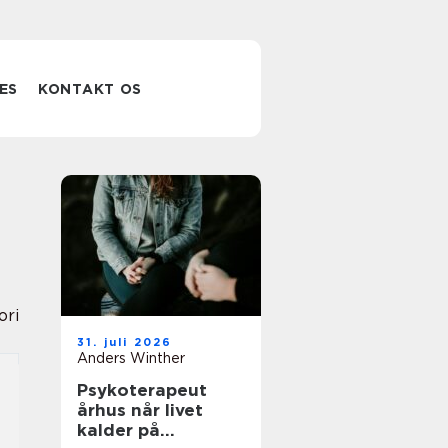
ES
KONTAKT OS
ori
31. juli 2026
Anders Winther
Psykoterapeut
århus når livet
kalder på