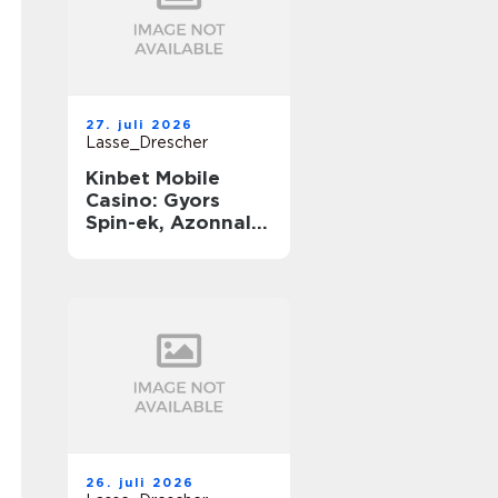
27. juli 2026
Lasse_Drescher
Kinbet Mobile
Casino: Gyors
Spin-ek, Azonnali
Nyereségek és
Végtelen Játék
útközben
26. juli 2026