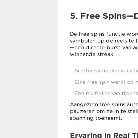
5. Free Spins—
De free spins functie wor
symbolen op de reels te l
—een directe burst van ac
winnende streak.
Scatter-symbolen verschi
Elke free spin werkt op h
Een multiplier kan tijden
Aangezien free spins aut
pauzeren om ze in te stell
spanning toeneemt.
Ervaring in Real 