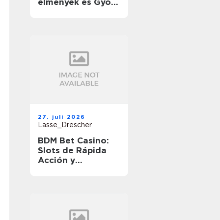
élmények és Gyors
Nyeremények
útközben
27. juli 2026
Lasse_Drescher
BDM Bet Casino:
Slots de Rápida
Acción y
Ganancias
Rápidas en
Movimiento