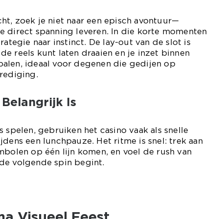
ht, zoek je niet naar een episch avontuur—
e direct spanning leveren. In die korte momenten
rategie naar instinct. De lay-out van de slot is
e reels kunt laten draaien en je inzet binnen
alen, ideaal voor degenen die gedijen op
rediging.
elangrijk Is
s spelen, gebruiken het casino vaak als snelle
jdens een lunchpauze. Het ritme is snel: trek aan
mbolen op één lijn komen, en voel de rush van
de volgende spin begint.
ma Visueel Feest