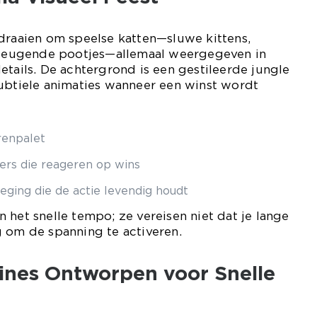
 draaien om speelse katten—sluwe kittens,
ondeugende pootjes—allemaal weergegeven in
etails. De achtergrond is een gestileerde jungle
subtiele animaties wanneer een winst wordt
renpalet
ers die reageren op wins
ging die de actie levendig houdt
 het snelle tempo; ze vereisen niet dat je lange
g om de spanning te activeren.
lines Ontworpen voor Snelle