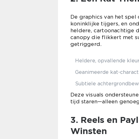
De graphics van het spel
koninklijke tijgers, en 
heldere, cartoonachtige d
canopy die flikkert met 
getriggerd.
Heldere, opvallende kleu
Geanimeerde kat-charact
Subtiele achtergrondbewe
Deze visuals ondersteunen
tijd staren—alleen genoe
3. Reels en Pay
Winsten