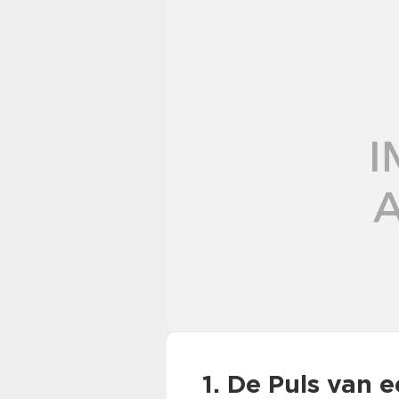
1. De Puls van e