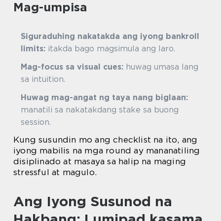
Mag-umpisa
Siguraduhing nakatakda ang iyong bankroll
limits:
itakda bago magsimula ang laro.
Mag-focus sa visual cues:
huwag umasa lang
sa intuition.
Huwag mag-angat ng taya nang biglaan:
manatili sa nakatakdang stake sa buong
session.
Kung susundin mo ang checklist na ito, ang
iyong mabilis na mga round ay mananatiling
disiplinado at masaya sa halip na maging
stressful at magulo.
Ang Iyong Susunod na
Hakbang: Lumipad kasama