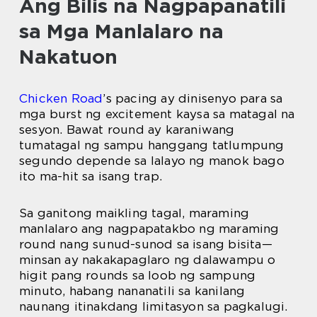
Ang Bilis na Nagpapanatili
sa Mga Manlalaro na
Nakatuon
Chicken Road
’s pacing ay dinisenyo para sa
mga burst ng excitement kaysa sa matagal na
sesyon. Bawat round ay karaniwang
tumatagal ng sampu hanggang tatlumpung
segundo depende sa lalayo ng manok bago
ito ma-hit sa isang trap.
Sa ganitong maikling tagal, maraming
manlalaro ang nagpapatakbo ng maraming
round nang sunud-sunod sa isang bisita—
minsan ay nakakapaglaro ng dalawampu o
higit pang rounds sa loob ng sampung
minuto, habang nananatili sa kanilang
naunang itinakdang limitasyon sa pagkalugi.