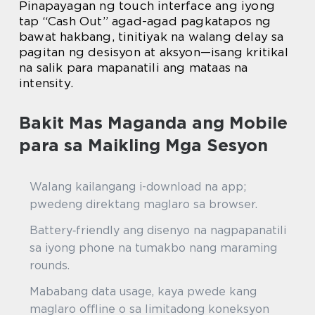
Pinapayagan ng touch interface ang iyong
tap “Cash Out” agad-agad pagkatapos ng
bawat hakbang, tinitiyak na walang delay sa
pagitan ng desisyon at aksyon—isang kritikal
na salik para mapanatili ang mataas na
intensity.
Bakit Mas Maganda ang Mobile
para sa Maikling Mga Sesyon
Walang kailangang i-download na app;
pwedeng direktang maglaro sa browser.
Battery‑friendly ang disenyo na nagpapanatili
sa iyong phone na tumakbo nang maraming
rounds.
Mababang data usage, kaya pwede kang
maglaro offline o sa limitadong koneksyon