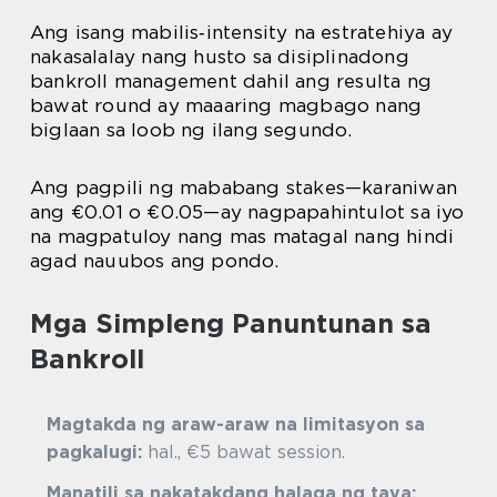
Ang isang mabilis‑intensity na estratehiya ay
nakasalalay nang husto sa disiplinadong
bankroll management dahil ang resulta ng
bawat round ay maaaring magbago nang
biglaan sa loob ng ilang segundo.
Ang pagpili ng mababang stakes—karaniwan
ang €0.01 o €0.05—ay nagpapahintulot sa iyo
na magpatuloy nang mas matagal nang hindi
agad nauubos ang pondo.
Mga Simpleng Panuntunan sa
Bankroll
Magtakda ng araw-araw na limitasyon sa
pagkalugi:
hal., €5 bawat session.
Manatili sa nakatakdang halaga ng taya: