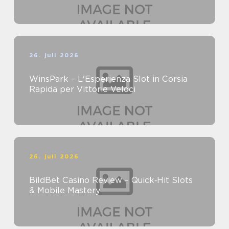
26. juli 2026
WinsPark – L'Esperienza Slot in Corsia
Rapida per Vittorie Veloci
26. juli 2026
BildBet Casino Review – Quick‑Hit Slots
& Mobile Mastery