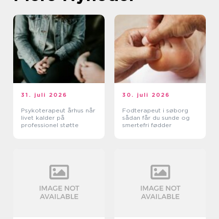
31. juli 2026
30. juli 2026
Psykoterapeut århus når
Fodterapeut i søborg
livet kalder på
sådan får du sunde og
professionel støtte
smertefri fødder