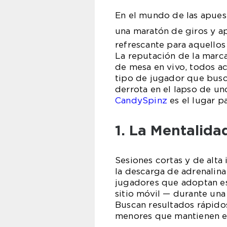
En el mundo de las apuest
una maratón de giros y a
refrescante para aquellos
La reputación de la marca
de mesa en vivo, todos ac
tipo de jugador que busc
derrota en el lapso de u
CandySpinz
es el lugar pa
1. La Mentalida
Sesiones cortas y de alta
la descarga de adrenalina
jugadores que adoptan est
sitio móvil — durante una
Buscan resultados rápidos
menores que mantienen el