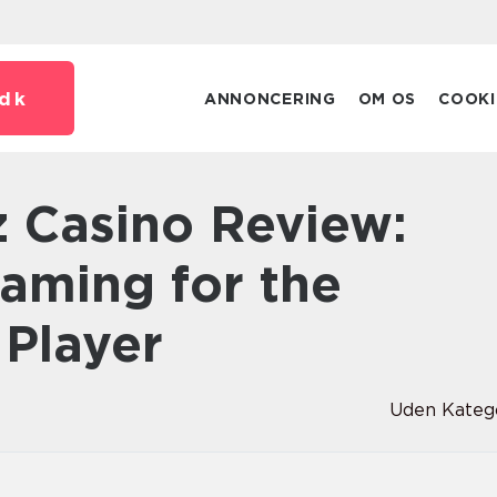
dk
ANNONCERING
OM OS
COOKI
aming for the
 Player
Uden Kateg