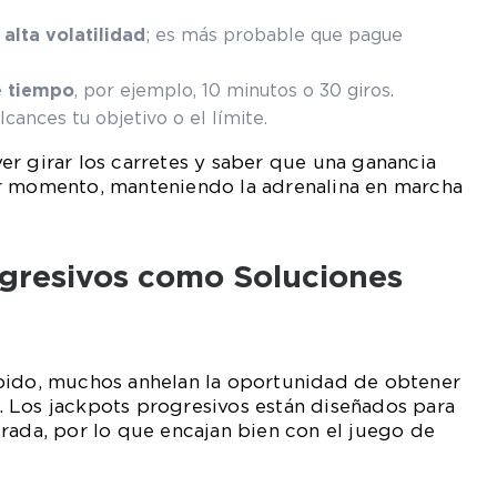
n
alta volatilidad
; es más probable que pague
e tiempo
, por ejemplo, 10 minutos o 30 giros.
cances tu objetivo o el límite.
r girar los carretes y saber que una ganancia
r momento, manteniendo la adrenalina en marcha
ogresivos como Soluciones
pido, muchos anhelan la oportunidad de obtener
 Los jackpots progresivos están diseñados para
rada, por lo que encajan bien con el juego de