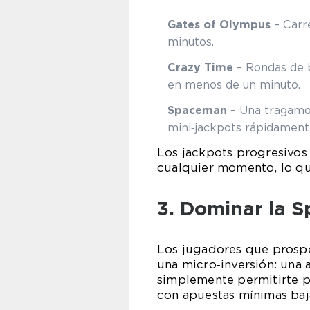
Gates of Olympus
– Carr
minutos.
Crazy Time
– Rondas de b
en menos de un minuto.
Spaceman
– Una tragamo
mini‑jackpots rápidament
Los jackpots progresivo
cualquier momento, lo que
3. Dominar la S
Los jugadores que prospe
una micro‑inversión: una 
simplemente permitirte pa
con apuestas mínimas baja