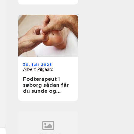
professionel
støtte
30. juli 2026
Albert Pilgaard
Fodterapeut i
søborg sådan får
du sunde og
smertefri fødder