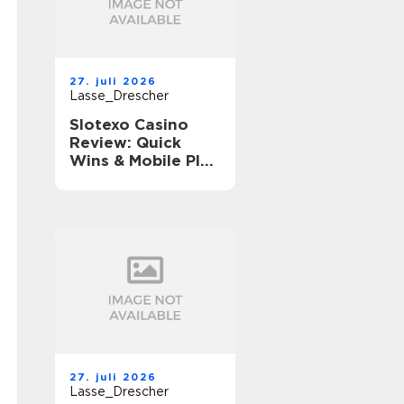
27. juli 2026
Lasse_Drescher
Slotexo Casino
Review: Quick
Wins & Mobile Play
on the Go
27. juli 2026
Lasse_Drescher