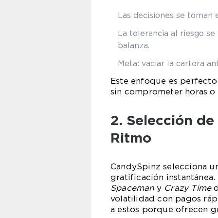
Las decisiones se toman
La tolerancia al riesgo s
balanza.
Meta: vaciar la cartera an
Este enfoque es perfecto
sin comprometer horas o 
2. Selección de
Ritmo
CandySpinz selecciona un
gratificación instantánea
Spaceman
y
Crazy Time
d
volatilidad con pagos ráp
a estos porque ofrecen g