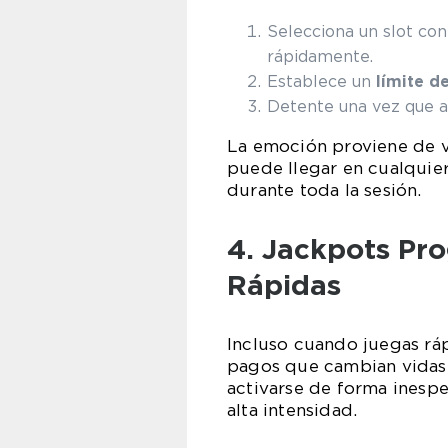
Selecciona un slot co
rápidamente.
Establece un
límite d
Detente una vez que al
La emoción proviene de ve
puede llegar en cualquie
durante toda la sesión.
4. Jackpots Pr
Rápidas
Incluso cuando juegas rá
pagos que cambian vidas.
activarse de forma inespe
alta intensidad.