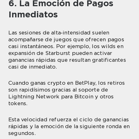
6. La Emoción de Pagos
Inmediatos
Las sesiones de alta‑intensidad suelen
acompañarse de juegos que ofrecen pagos
casi instantáneos. Por ejemplo, los wilds en
expansión de Starburst pueden activar
ganancias rápidas que resultan gratificantes
casi de inmediato.
Cuando ganas crypto en BetPlay, los retiros
son rapidísimos gracias al soporte de
Lightning Network para Bitcoin y otros
tokens.
Esta velocidad refuerza el ciclo de ganancias
rápidas y la emoción de la siguiente ronda en
segundos.