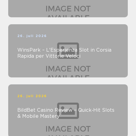
26. juli 2026
WinsPark – L'Esperienza Slot in Corsia
Rapida per Vittorie Veloci
26. juli 2026
BildBet Casino Review – Quick‑Hit Slots
& Mobile Mastery