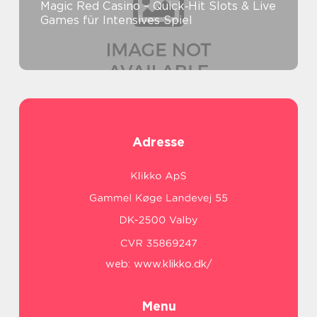
Magic Red Casino – Quick‑Hit Slots & Live
Games für Intensives Spiel
Adresse
web:
www.klikko.dk/
Menu