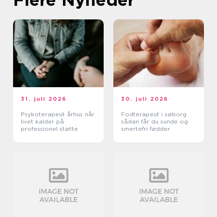
31. juli 2026
30. juli 2026
Psykoterapeut århus når
Fodterapeut i søborg
livet kalder på
sådan får du sunde og
professionel støtte
smertefri fødder