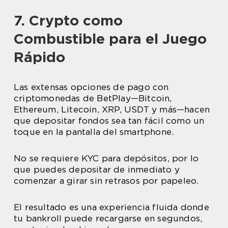
7. Crypto como
Combustible para el Juego
Rápido
Las extensas opciones de pago con
criptomonedas de BetPlay—Bitcoin,
Ethereum, Litecoin, XRP, USDT y más—hacen
que depositar fondos sea tan fácil como un
toque en la pantalla del smartphone.
No se requiere KYC para depósitos, por lo
que puedes depositar de inmediato y
comenzar a girar sin retrasos por papeleo.
El resultado es una experiencia fluida donde
tu bankroll puede recargarse en segundos,