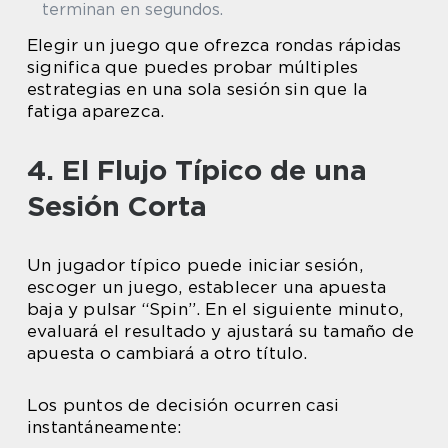
terminan en segundos.
Elegir un juego que ofrezca rondas rápidas
significa que puedes probar múltiples
estrategias en una sola sesión sin que la
fatiga aparezca.
4. El Flujo Típico de una
Sesión Corta
Un jugador típico puede iniciar sesión,
escoger un juego, establecer una apuesta
baja y pulsar “Spin”. En el siguiente minuto,
evaluará el resultado y ajustará su tamaño de
apuesta o cambiará a otro título.
Los puntos de decisión ocurren casi
instantáneamente: