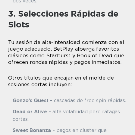
dos veces.
3. Selecciones Rápidas de
Slots
Tu sesión de alta‑intensidad comienza con el
juego adecuado. BetPlay alberga favoritos
clásicos como Starburst y Book of Dead que
ofrecen rondas rápidas y pagos inmediatos.
Otros títulos que encajan en el molde de
sesiones cortas incluyen:
Gonzo’s Quest
– cascadas de free‑spin rápidas.
Dead or Alive
– alta volatilidad pero ráfagas
cortas.
Sweet Bonanza
– pagos en cluster que