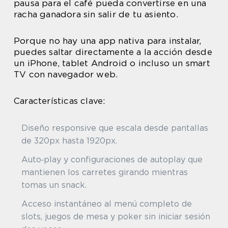
pausa para el café pueda convertirse en una
racha ganadora sin salir de tu asiento.
Porque no hay una app nativa para instalar,
puedes saltar directamente a la acción desde
un iPhone, tablet Android o incluso un smart
TV con navegador web.
Características clave:
Diseño responsive que escala desde pantallas
de 320px hasta 1920px.
Auto‑play y configuraciones de autoplay que
mantienen los carretes girando mientras
tomas un snack.
Acceso instantáneo al menú completo de
slots, juegos de mesa y poker sin iniciar sesión