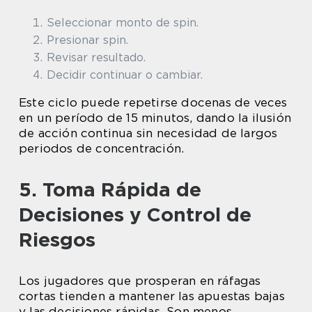
Seleccionar monto de spin.
Presionar spin.
Revisar resultado.
Decidir continuar o cambiar.
Este ciclo puede repetirse docenas de veces
en un período de 15 minutos, dando la ilusión
de acción continua sin necesidad de largos
periodos de concentración.
5. Toma Rápida de
Decisiones y Control de
Riesgos
Los jugadores que prosperan en ráfagas
cortas tienden a mantener las apuestas bajas
y las decisiones rápidas. Son menos