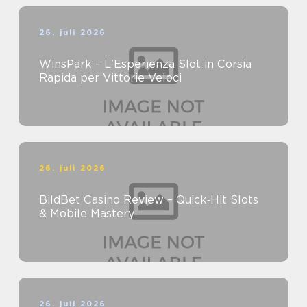
26. juli 2026
WinsPark – L'Esperienza Slot in Corsia
Rapida per Vittorie Veloci
26. juli 2026
BildBet Casino Review – Quick‑Hit Slots
& Mobile Mastery
26. juli 2026