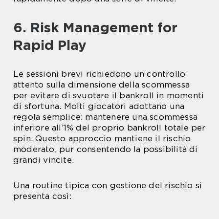
6. Risk Management for
Rapid Play
Le sessioni brevi richiedono un controllo
attento sulla dimensione della scommessa
per evitare di svuotare il bankroll in momenti
di sfortuna. Molti giocatori adottano una
regola semplice: mantenere una scommessa
inferiore all’1% del proprio bankroll totale per
spin. Questo approccio mantiene il rischio
moderato, pur consentendo la possibilità di
grandi vincite.
Una routine tipica con gestione del rischio si
presenta così: