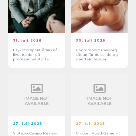
31. juli 2026
30. juli 2026
Psykoterapeut århus når
Fodterapeut i søborg
livet kalder på
sådan får du sunde og
professionel støtte
smertefri fødder
27. juli 2026
27. juli 2026
Slotexo Casino Review:
Chicken Road Game –