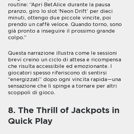
routine: “Apri BetAlice durante la pausa
pranzo, giro lo slot ‘Neon Drift’ per dieci
minuti, ottengo due piccole vincite, poi
prendo un caffè veloce. Quando torno, sono
già pronto a inseguire il prossimo grande
colpo.”
Questa narrazione illustra come le sessioni
brevi creino un ciclo di attesa e ricompensa
che risulta accessibile ed emozionante. I
giocatori spesso riferiscono di sentirsi
“energizzati” dopo ogni vincita rapida—una
sensazione che li spinge a tornare per altri
scoppoli di gioco.
8. The Thrill of Jackpots in
Quick Play