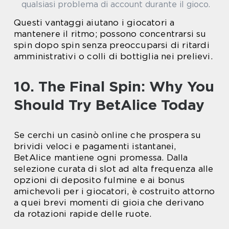
qualsiasi problema di account durante il gioco.
Questi vantaggi aiutano i giocatori a
mantenere il ritmo; possono concentrarsi su
spin dopo spin senza preoccuparsi di ritardi
amministrativi o colli di bottiglia nei prelievi.
10. The Final Spin: Why You
Should Try BetAlice Today
Se cerchi un casinò online che prospera su
brividi veloci e pagamenti istantanei,
BetAlice mantiene ogni promessa. Dalla
selezione curata di slot ad alta frequenza alle
opzioni di deposito fulmine e ai bonus
amichevoli per i giocatori, è costruito attorno
a quei brevi momenti di gioia che derivano
da rotazioni rapide delle ruote.