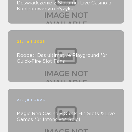
Doświadczenie z Slotami i Live Casino o
Kontrolowanym Ryzyku
25. juli 2026
Roobet: Das ultimative Playground für
Quick‑Fire Slot Fans
25. juli 2026
Magic Red Casino – Quick‑Hit Slots & Live
Games für Intensives Spiel