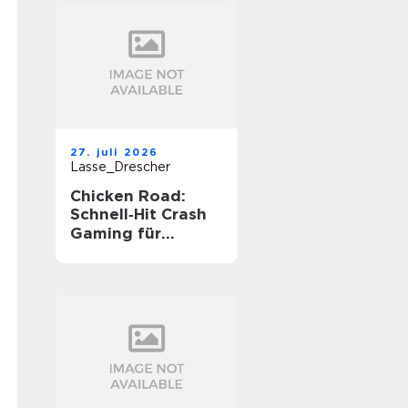
27. juli 2026
Lasse_Drescher
Chicken Road:
Schnell‑Hit Crash
Gaming für
unterwegs‑Spannu
ng