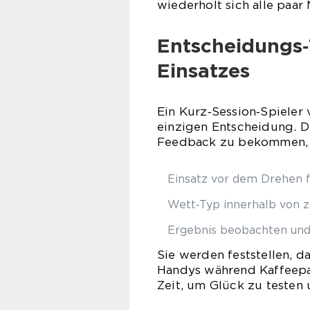
wiederholt sich alle paar
Entscheidungs‑
Einsatzes
Ein Kurz‑Session‑Spieler 
einzigen Entscheidung. D
Feedback zu bekommen, 
Einsatz vor dem Drehen f
Wett‑Typ innerhalb von z
Ergebnis beobachten und 
Sie werden feststellen, 
Handys während Kaffeep
Zeit, um Glück zu testen