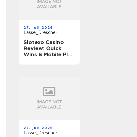
27. juli 2026
Lasse_Drescher
Slotexo Casino
Review: Quick
Wins & Mobile Play
on the Go
27. juli 2026
Lasse_Drescher