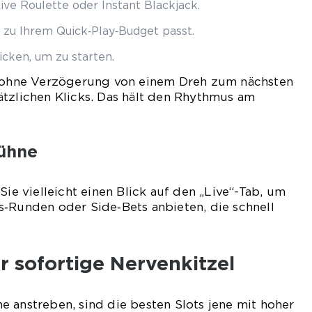
ive Roulette oder Instant Blackjack.
 zu Ihrem Quick‑Play‑Budget passt.
icken, um zu starten.
e ohne Verzögerung von einem Dreh zum nächsten
ätzlichen Klicks. Das hält den Rhythmus am
Bühne
Sie vielleicht einen Blick auf den „Live“-Tab, um
s‑Runden oder Side‑Bets anbieten, die schnell
r sofortige Nervenkitzel
 anstreben, sind die besten Slots jene mit hoher