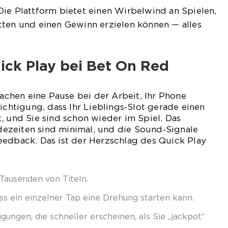
 Die Plattform bietet einen Wirbelwind an Spielen,
tten und einen Gewinn erzielen können — alles
ick Play bei
Bet On Red
 machen eine Pause bei der Arbeit, Ihr Phone
richtigung, dass Ihr Lieblings‑Slot gerade einen
, und Sie sind schon wieder im Spiel. Das
Ladezeiten sind minimal, und die Sound‑Signale
eedback. Das ist der Herzschlag des Quick Play
Tausenden von Titeln.
ss ein einzelner Tap eine Drehung starten kann.
ungen, die schneller erscheinen, als Sie „jackpot“