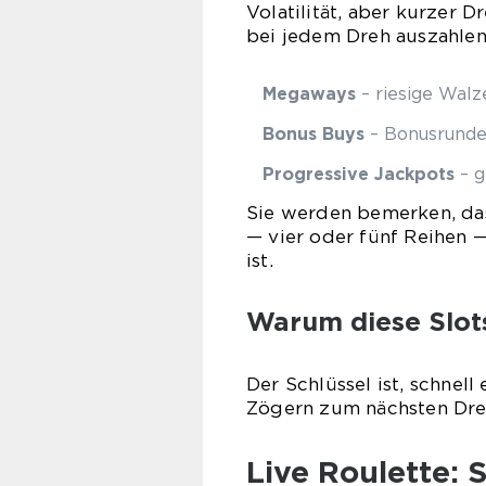
Volatilität, aber kurzer 
bei jedem Dreh auszahlen
Megaways
– riesige Walz
Bonus Buys
– Bonusrunde 
Progressive Jackpots
– g
Sie werden bemerken, das
— vier oder fünf Reihen 
ist.
Warum diese Slots
Der Schlüssel ist, schne
Zögern zum nächsten Dre
Live Roulette: 