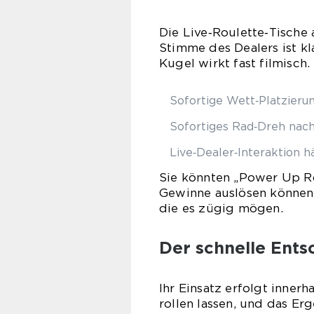
Die Live‑Roulette‑Tische
Stimme des Dealers ist k
Kugel wirkt fast filmisch.
Sofortige Wett‑Platzierun
Sofortiges Rad‑Dreh nach
Live‑Dealer‑Interaktion h
Sie könnten „Power Up R
Gewinne auslösen können 
die es zügig mögen.
Der schnelle Ents
Ihr Einsatz erfolgt inner
rollen lassen, und das Erg