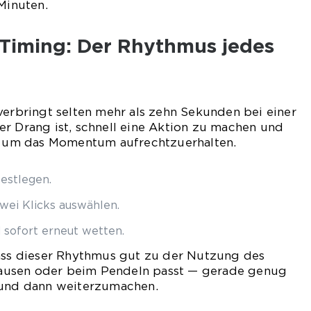
 Minuten.
Timing: Der Rhythmus jedes
verbringt selten mehr als zehn Sekunden bei einer
er Drang ist, schnell eine Aktion zu machen und
um das Momentum aufrechtzuerhalten.
estlegen.
wei Klicks auswählen.
sofort erneut wetten.
dass dieser Rhythmus gut zu der Nutzung des
ausen oder beim Pendeln passt — gerade genug
 und dann weiterzumachen.