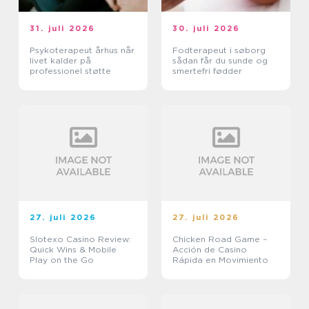
31. juli 2026
30. juli 2026
Psykoterapeut århus når
Fodterapeut i søborg
livet kalder på
sådan får du sunde og
professionel støtte
smertefri fødder
27. juli 2026
27. juli 2026
Slotexo Casino Review:
Chicken Road Game –
Quick Wins & Mobile
Acción de Casino
Play on the Go
Rápida en Movimiento