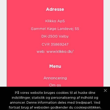
Adresse
web:
www.klikko.dk/
Menu
Annoncering
Om os
Cookies
På vores website bruges cookies til at huske dine
indstillinger, statistik og personalisering af indhold og
Kontakt os
annoncer. Denne information deles med tredjepart. Ved
Sitemap
fortsat brug af websiden godkender du cookiepolitikken.