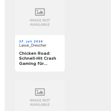
27. juli 2026
Lasse_Drescher
Chicken Road:
Schnell‑Hit Crash
Gaming für
unterwegs‑Spannu
ng