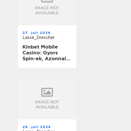
27. juli 2026
Lasse_Drescher
Kinbet Mobile
Casino: Gyors
Spin-ek, Azonnali
Nyereségek és
Végtelen Játék
útközben
26. juli 2026