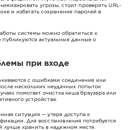
имизировать угрозы, стоит проверять URL-
оке и избегать сохранения паролей в
работы системы можно обратиться к
де публикуются актуальные данные о
лемы при входе
алкиваются с ошибками соединения или
после нескольких неудачных попыток
лучаях помогает очистка кеша браузера или
ативного устройства.
нная ситуация — утеря доступа к
фикации. Для восстановления потребуется
й лучше хранить в надежном месте.