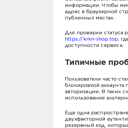
информации. Чтобы мин
адрес в браузерной стр
публичных местах.
Для проверки статуса 
https://krkn-shop.top
, г
доступности сервиса.
Типичные проб
Пользователи часто ст
блокировкой аккаунта 
авторизации. В таких с
использование альтерн
Еще одна распростране
двухфакторной аутенти
резервный код, которы