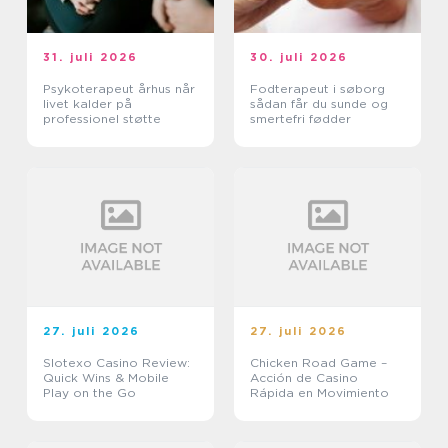
31. juli 2026
30. juli 2026
Psykoterapeut århus når
Fodterapeut i søborg
livet kalder på
sådan får du sunde og
professionel støtte
smertefri fødder
27. juli 2026
27. juli 2026
Slotexo Casino Review:
Chicken Road Game –
Quick Wins & Mobile
Acción de Casino
Play on the Go
Rápida en Movimiento