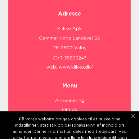
Adresse
web:
www.klikko.dk/
Menu
Annoncering
Om os
Cookies
På vores website bruges cookies til at huske dine
indstillinger, statistik og personalisering af indhold og
Kontakt os
annoncer. Denne information deles med tredjepart. Ved
Sitemap
fortsat brug af websiden godkender du cookiepolitikken.