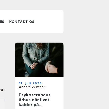
ES
KONTAKT OS
31. juli 2026
Anders Winther
ori
Psykoterapeut
århus når livet
kalder på