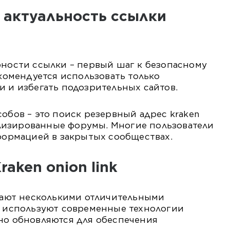
 актуальность ссылки
ности ссылки – первый шаг к безопасному
екомендуется использовать только
 и избегать подозрительных сайтов.
обов – это поиск резервный адрес kraken
иализированные форумы. Многие пользователи
формацией в закрытых сообществах.
aken onion link
дают несколькими отличительными
и используют современные технологии
но обновляются для обеспечения