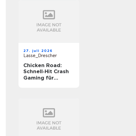
27. juli 2026
Lasse_Drescher
Chicken Road:
Schnell‑Hit Crash
Gaming für
unterwegs‑Spannu
ng