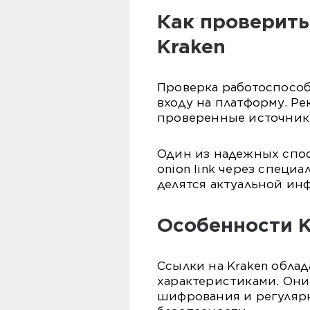
Как проверить
Kraken
Проверка работоспособ
входу на платформу. Р
проверенные источники
Один из надежных спос
onion link через спец
делятся актуальной ин
Особенности Kr
Ссылки на Kraken обла
характеристиками. Он
шифрования и регуляр