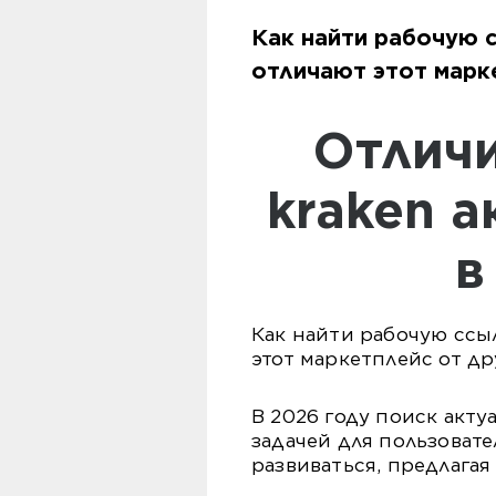
Как найти рабочую с
отличают этот марк
Отличительные черты
kraken а
в
Как найти рабочую ссыл
этот маркетплейс от др
В 2026 году поиск акту
задачей для пользовате
развиваться, предлага