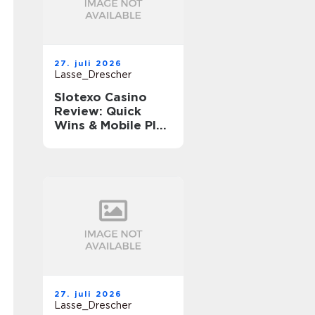
27. juli 2026
Lasse_Drescher
Slotexo Casino
Review: Quick
Wins & Mobile Play
on the Go
27. juli 2026
Lasse_Drescher