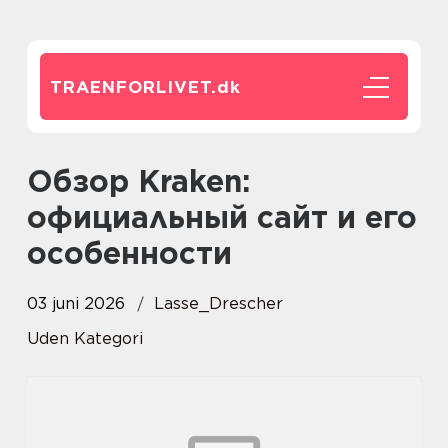
TRAENFORLIVET.
dk
Обзор Kraken:
официальный сайт и его
особенности
03 juni 2026
Lasse_Drescher
Uden Kategori