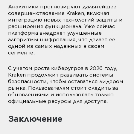
Аналитики прогнозируют дальнейшее
совершенствование Kraken, включая
интеграцию новых технологий защиты и
расширение функционала. Уже сейчас
платформа внедряет улучшенные
алгоритмы шифрования, что делает ее
одной из самых надежных в своем
сегменте.
С учетом роста киберугроз в 2026 году,
Kraken продолжит развивать системы
безопасности, чтобы оставаться лидером
рынка. Пользователям стоит следить за
обновлениями и использовать только
официальные ресурсы для доступа.
Заключение