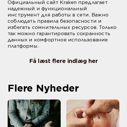
Официальный сайт Kraken предлагает
надежный и функциональный
инструмент для работы в сети. Важно
соблюдать правила безопасности и
избегать сомнительных ресурсов. Только
так можно гарантировать сохранность
данных и комфортное использование
платформы.
Få læst flere indlæg her
Flere Nyheder