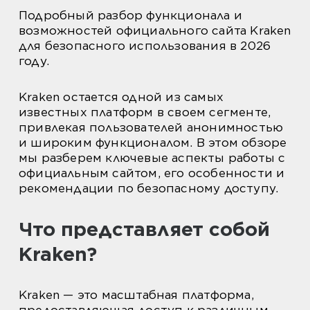
Подробный разбор функционала и
возможностей официального сайта Kraken
для безопасного использования в 2026
году.
Kraken остается одной из самых
известных платформ в своем сегменте,
привлекая пользователей анонимностью
и широким функционалом. В этом обзоре
мы разберем ключевые аспекты работы с
официальным сайтом, его особенности и
рекомендации по безопасному доступу.
Что представляет собой
Kraken?
Kraken — это масштабная платформа,