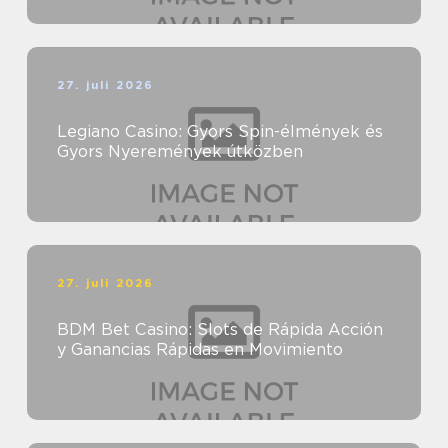
27. juli 2026
Legiano Casino: Gyors Spin-élmények és
Gyors Nyeremények útközben
27. juli 2026
BDM Bet Casino: Slots de Rápida Acción
y Ganancias Rápidas en Movimiento