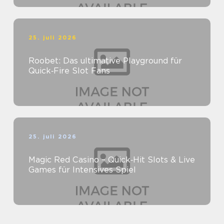
25. juli 2026
Roobet: Das ultimative Playground für
Quick‑Fire Slot Fans
25. juli 2026
Magic Red Casino – Quick‑Hit Slots & Live
Games für Intensives Spiel