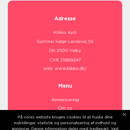
Adresse
web:
www.klikko.dk/
Menu
Annoncering
Om os
Cookies
På vores website bruges cookies til at huske dine
indstillinger, statistik og personalisering af indhold og
Kontakt os
annoncer. Denne information deles med tredjepart. Ved