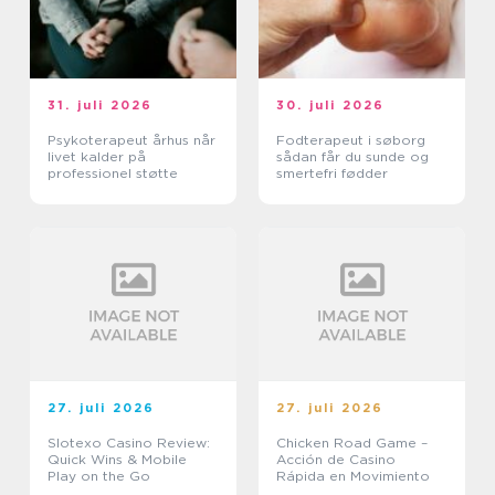
31. juli 2026
30. juli 2026
Psykoterapeut århus når
Fodterapeut i søborg
livet kalder på
sådan får du sunde og
professionel støtte
smertefri fødder
27. juli 2026
27. juli 2026
Slotexo Casino Review:
Chicken Road Game –
Quick Wins & Mobile
Acción de Casino
Play on the Go
Rápida en Movimiento