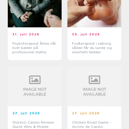
31. juli 2026
30. juli 2026
Psykoterapeut århus når
Fodterapeut i søborg
livet kalder på
sådan får du sunde og
professionel støtte
smertefri fødder
27. juli 2026
27. juli 2026
Slotexo Casino Review:
Chicken Road Game –
Quick Wins & Mobile
Acción de Casino