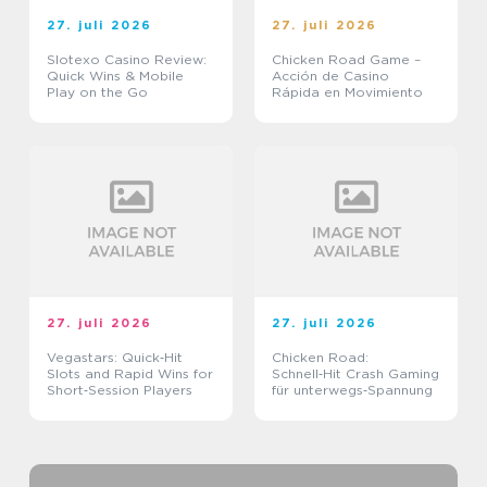
27. juli 2026
27. juli 2026
Slotexo Casino Review:
Chicken Road Game –
Quick Wins & Mobile
Acción de Casino
Play on the Go
Rápida en Movimiento
27. juli 2026
27. juli 2026
Vegastars: Quick‑Hit
Chicken Road:
Slots and Rapid Wins for
Schnell‑Hit Crash Gaming
Short‑Session Players
für unterwegs‑Spannung