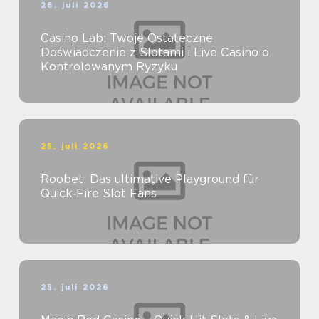
26. juli 2026
Casino Lab: Twoje Ostateczne
Doświadczenie z Slotami i Live Casino o
Kontrolowanym Ryzyku
25. juli 2026
Roobet: Das ultimative Playground für
Quick‑Fire Slot Fans
25. juli 2026