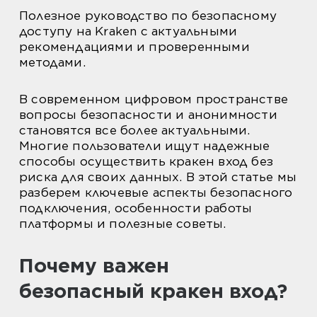
Полезное руководство по безопасному
доступу на Kraken с актуальными
рекомендациями и проверенными
методами.
В современном цифровом пространстве
вопросы безопасности и анонимности
становятся все более актуальными.
Многие пользователи ищут надежные
способы осуществить кракен вход без
риска для своих данных. В этой статье мы
разберем ключевые аспекты безопасного
подключения, особенности работы
платформы и полезные советы.
Почему важен
безопасный кракен вход?