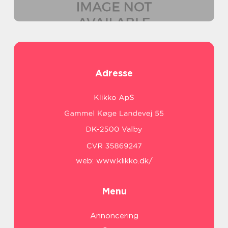
Adresse
web:
www.klikko.dk/
Menu
Annoncering