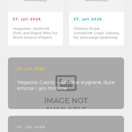
27. juli 2026
27. juli 2026
Vegastars: Quick‑Hit
Chicken Road:
Slots and Rapid Wins for
Schnell‑Hit Crash Gaming
Short‑Session Players
für unterwegs‑Spannung
27. juli 2026
Vegasino Casino – Szybkie wygrane, duże
emocje i gra mobilna
27. juli 2026