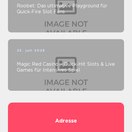
Roobet: Das ultimative Playground für
Quick‑Fire Slot Fans
25. juli 2026
Magic Red Casino – Quick‑Hit Slots & Live
Games für Intensives Spiel
Adresse