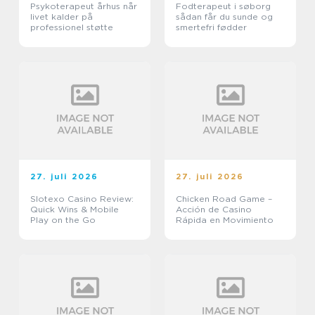
Psykoterapeut århus når
Fodterapeut i søborg
livet kalder på
sådan får du sunde og
professionel støtte
smertefri fødder
27. juli 2026
27. juli 2026
Slotexo Casino Review:
Chicken Road Game –
Quick Wins & Mobile
Acción de Casino
Play on the Go
Rápida en Movimiento