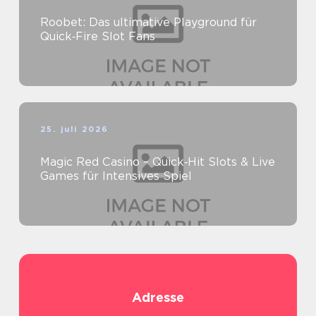
Roobet: Das ultimative Playground für
Quick‑Fire Slot Fans
25. juli 2026
Magic Red Casino – Quick‑Hit Slots & Live
Games für Intensives Spiel
Adresse