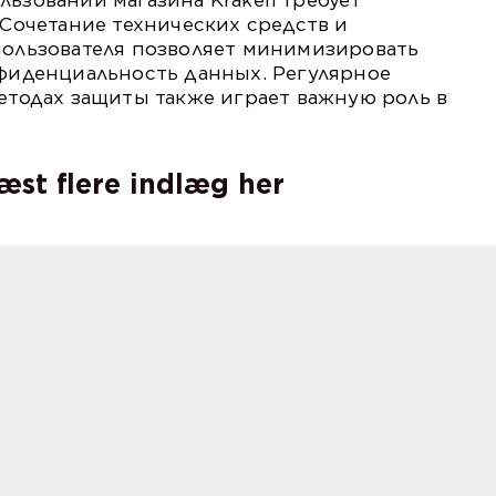
 Сочетание технических средств и
ользователя позволяет минимизировать
фиденциальность данных. Регулярное
етодах защиты также играет важную роль в
læst flere indlæg her