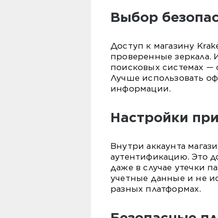
Выбор безопас
Доступ к магазину Krak
проверенные зеркала. 
поисковых системах — 
Лучше использовать о
информации.
Настройки пр
Внутри аккаунта магаз
аутентификацию. Это д
даже в случае утечки п
учетные данные и не и
разных платформах.
Безопасные п