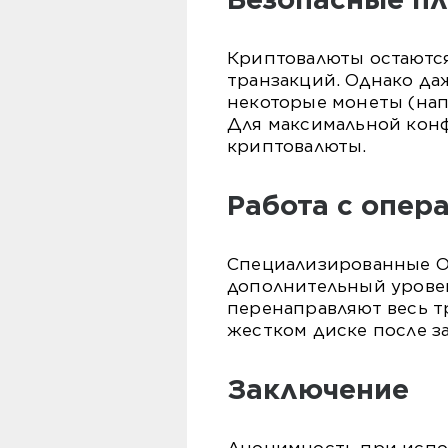
Криптовалюты остаютс
транзакций. Однако да
некоторые монеты (нап
Для максимальной кон
криптовалюты.
Работа с опер
Специализированные ОС,
дополнительный урове
перенаправляют весь тр
жестком диске после з
Заключение
Анонимность при испол