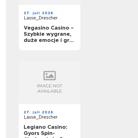
27. juli 2026
Lasse_Drescher
Vegasino Casino –
Szybkie wygrane,
duże emocje i gra
mobilna
27. juli 2026
Lasse_Drescher
Legiano Casino:
Gyors Spin-